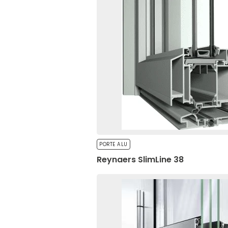
Necessari
I cookie necessari sono es
senza di essi. Questi coo
Non classificati
I cookie non classificati s
Preferenze
PORTE ALU
I cookie di preferenza co
Reynaers SlimLine 38
del sito, come la lingua pre
Statistiche
I cookie statistici aiutan
raccogliendo e segnalan