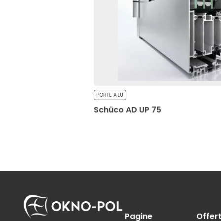
Rifiuta tutto
PORTE ALU
Schüco AD UP 75
Pagine
Offer