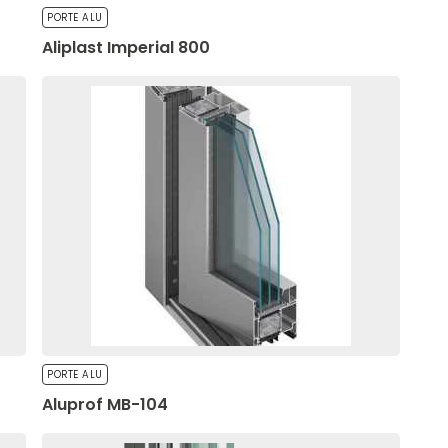
PORTE ALU
Aliplast Imperial 800
PORTE ALU
Aluprof MB-104
mostrare annunci
i.