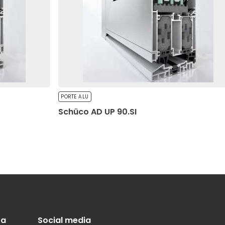
Salva le mie preferenze
PORTE ALU
Schüco AD UP 90.SI
ta
Social media