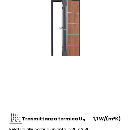
Trasmittanza termica U
1,1 W/(m²K)
d
Relativa alle porte a un’anta, 1230 x 2180