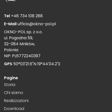
Tel
+48 734 108 288
E-Mail
ufficio@okno-pol.pl
OKNO-POL sp. z o.o.
ul. Pogodna 59,
32-084 Mników,
Polonia
NIP: PL6772240397
GPS
50°03'21.6"N 19°44'04.2"E
Pagine
Storia
Chi siamo
Realizzazioni
Download