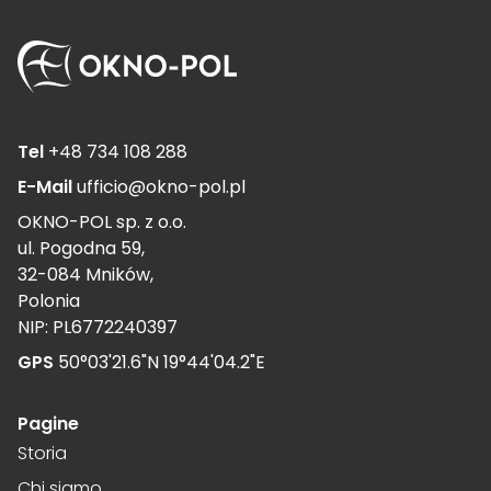
Tel
+48 734 108 288
E-Mail
ufficio@okno-pol.pl
OKNO-POL sp. z o.o.
ul. Pogodna 59,
32-084 Mników,
Polonia
NIP: PL6772240397
GPS
50°03'21.6"N 19°44'04.2"E
Pagine
Storia
Chi siamo