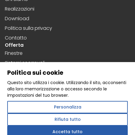
Realizzazioni
Download
Politica sulla privacy
Contatto
Offerta
Finestre
Sistemi scorrevoli
Politica sui cookie
Porte
Social media
Questo sito utilizza i cookie. Utilizzando il sito, acconsenti
alla loro memorizzazione o accesso secondo le
Facebook
impostazioni del tuo browser.
Instagram
Personalizza
Linkedin
Rifiuta tutto
Accetta tutto