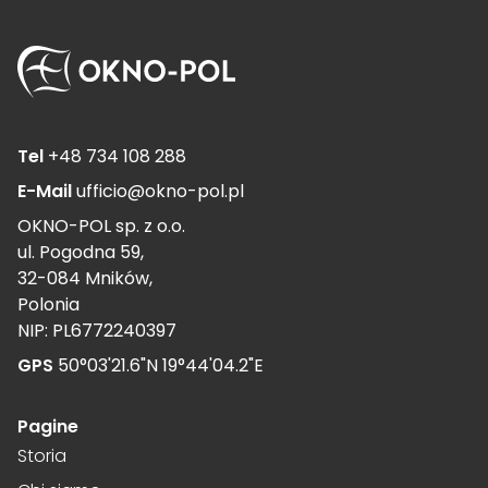
Salva le mie preferenze
Accetta tutto
Tel
+48 734 108 288
E-Mail
ufficio@okno-pol.pl
OKNO-POL sp. z o.o.
ul. Pogodna 59,
32-084 Mników,
Polonia
NIP: PL6772240397
GPS
50°03'21.6"N 19°44'04.2"E
Pagine
Storia