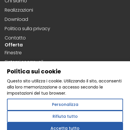
Chi siamo
Realizzazioni
Download
Politica sulla privacy
Contatto
Offerta
Finestre
Sistemi scorrevoli
Politica sui cookie
Porte
Social media
Questo sito utilizza i cookie. Utilizzando il sito, acconsenti
alla loro memorizzazione o accesso secondo le
Facebook
impostazioni del tuo browser.
Instagram
Personalizza
Linkedin
Rifiuta tutto
Accetta tutto