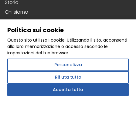
Storia
Chi siamo
Realizzazioni
Politica sui cookie
Download
Questo sito utilizza i cookie. Utilizzando il sito, acconsenti
Politica sulla privacy
alla loro memorizzazione o accesso secondo le
Contatto
impostazioni del tuo browser.
Offerta
Personalizza
Finestre
Sistemi scorrevoli
Rifiuta tutto
Porte
Accetta tutto
Social media
Facebook
Instagram
Linkedin