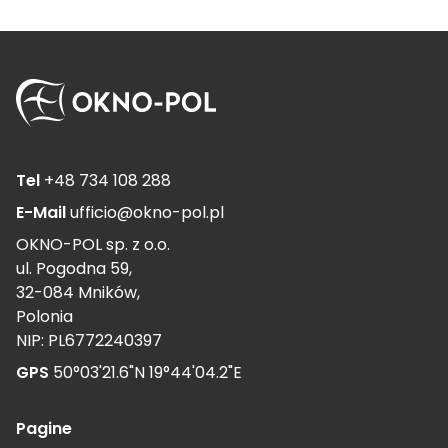
Tel
+48 734 108 288
E-Mail
ufficio@okno-pol.pl
OKNO-POL sp. z o.o.
ul. Pogodna 59,
32-084 Mników,
Polonia
NIP: PL6772240397
GPS
50°03'21.6"N 19°44'04.2"E
Pagine