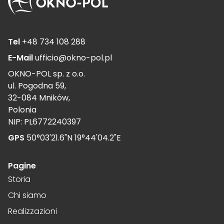
Tel
+48 734 108 288
E-Mail
ufficio@okno-pol.pl
OKNO-POL sp. z o.o.
ul. Pogodna 59,
32-084 Mników,
Polonia
NIP: PL6772240397
GPS
50°03'21.6"N 19°44'04.2"E
Pagine
Storia
Chi siamo
Realizzazioni